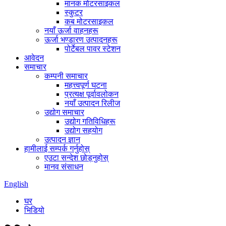
मानक मोटरसाइकल
स्कुटर
कब मोटरसाइकल
नयाँ ऊर्जा वाहनहरू
ऊर्जा भण्डारण उत्पादनहरू
पोर्टेबल पावर स्टेशन
आवेदन
समाचार
कम्पनी समाचार
महत्त्वपूर्ण घटना
प्रत्यक्ष पूर्वावलोकन
नयाँ उत्पादन रिलीज
उद्योग समाचार
उद्योग गतिविधिहरू
उद्योग सहयोग
उत्पादन ज्ञान
हामीलाई सम्पर्क गर्नुहोस्
एउटा सन्देश छोड्नुहोस्
मानव संसाधन
English
घर
भिडियो