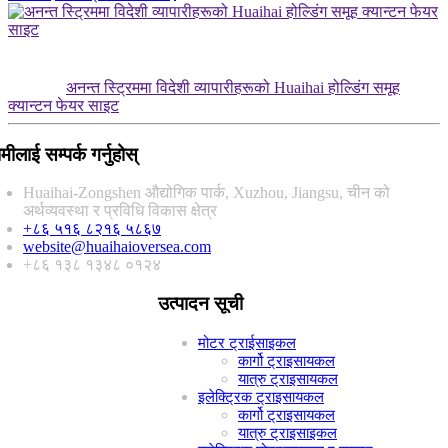
अनन्त स्ट्रिममा विदेशी व्यापारीहरूको Huaihai होल्डिंग समूह
क्यान्टन फेयर साइट
मीलाई सम्पर्क गर्नुहोस्
Huaihai-Zongshen औद्योगिक पार्क, Xuzhou, Jiangsu, चीन को
अर्थव्यवस्था र प्रविधि विकास क्षेत्र
+८६ ५१६ ८२१६ ५८६७
website@huaihaioversea.com
+८६ १३८ १३४८ ०१२४
उत्पादन सूची
मोटर ट्राईसाइकल
कार्गो ट्राइसायकल
यात्रु ट्राइसायकल
इलेक्ट्रिक ट्राइसायकल
कार्गो ट्राइसायकल
यात्रु ट्राइसाइकल