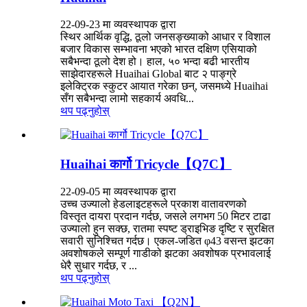
22-09-23 मा व्यवस्थापक द्वारा
स्थिर आर्थिक वृद्धि, ठूलो जनसङ्ख्याको आधार र विशाल
बजार विकास सम्भावना भएको भारत दक्षिण एसियाको
सबैभन्दा ठूलो देश हो। हाल, ५० भन्दा बढी भारतीय
साझेदारहरूले Huaihai Global बाट २ पाङ्ग्रे
इलेक्ट्रिक स्कुटर आयात गरेका छन्, जसमध्ये Huaihai
सँग सबैभन्दा लामो सहकार्य अवधि...
थप पढ्नुहोस्
Huaihai कार्गो Tricycle【Q7C】
22-09-05 मा व्यवस्थापक द्वारा
उच्च उज्यालो हेडलाइटहरूले प्रकाश वातावरणको
विस्तृत दायरा प्रदान गर्दछ, जसले लगभग 50 मिटर टाढा
उज्यालो हुन सक्छ, रातमा स्पष्ट ड्राइभिङ दृष्टि र सुरक्षित
सवारी सुनिश्चित गर्दछ। एकल-जडित φ43 वसन्त झटका
अवशोषकले सम्पूर्ण गाडीको झटका अवशोषक प्रभावलाई
धेरै सुधार गर्दछ, र ...
थप पढ्नुहोस्