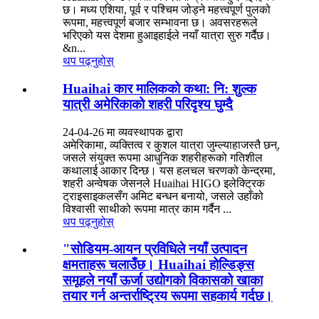
छ। मध्य एशिया, पूर्व र पश्चिम जोड्ने महत्त्वपूर्ण पुलको
रूपमा, महत्त्वपूर्ण बजार सम्भावना छ। अवसरहरूले
भरिएको यस देशमा हुआइहाईले नयाँ यात्रा सुरु गर्दैछ।
&n...
थप पढ्नुहोस्
Huaihai कार मालिकको कथा: नि: शुल्क
यात्री अमेरिकाको शहरी परिदृश्य घुम्दै
24-04-26 मा व्यवस्थापक द्वारा
अमेरिकामा, व्यक्तित्व र कुशल यात्रा जुम्ल्याहाजस्तै छन्,
जसले संयुक्त रूपमा आधुनिक शहरीहरूको गतिशील
कथालाई आकार दिन्छ। यस हलचल चरणको केन्द्रमा,
शहरी अन्वेषक जेसनले Huaihai HIGO इलेक्ट्रिक
ट्राइसाइकलसँग अमिट बन्धन बनायो, जसले उहाँको
विश्वासी साथीको रूपमा मात्र काम गर्दैन ...
थप पढ्नुहोस्
"सोडियम-आयन प्रविधिले नयाँ उत्पादन
क्षमताहरू चलाउँछ। Huaihai होल्डिङ्स
समूहले नयाँ ऊर्जा उद्योगको विकासको खाका
तयार गर्न अन्तर्राष्ट्रिय रूपमा सहकार्य गर्दछ।