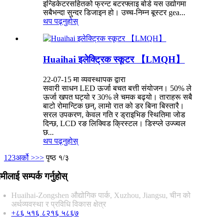
इन्डिकेटरसहितको फ्रन्ट बटरफ्लाइ बोर्ड यस उद्योगमा
सबैभन्दा सुन्दर डिजाइन हो। उच्च-निम्न बूस्टर gea...
थप पढ्नुहोस्
Huaihai इलेक्ट्रिक स्कूटर 【LMQH】
22-07-15 मा व्यवस्थापक द्वारा
सवारी साधन LED ऊर्जा बचत बत्ती संयोजन। 50% ले
ऊर्जा खपत घट्यो र 30% ले चमक बढ्यो। ताराहरू सबै
बाटो रोमान्टिक छन्, लामो रात को डर बिना बिस्तारै।
सरल उपकरण, केवल गति र ड्राइभिङ स्थितिमा जोड
दिन्छ, LCD रङ लिक्विड क्रिस्टल। डिस्प्ले उज्ज्वल
छ...
थप पढ्नुहोस्
1
2
3
अर्को >
>>
पृष्ठ १/३
मीलाई सम्पर्क गर्नुहोस्
Huaihai-Zongshen औद्योगिक पार्क, Xuzhou, Jiangsu, चीन को
अर्थव्यवस्था र प्रविधि विकास क्षेत्र
+८६ ५१६ ८२१६ ५८६७