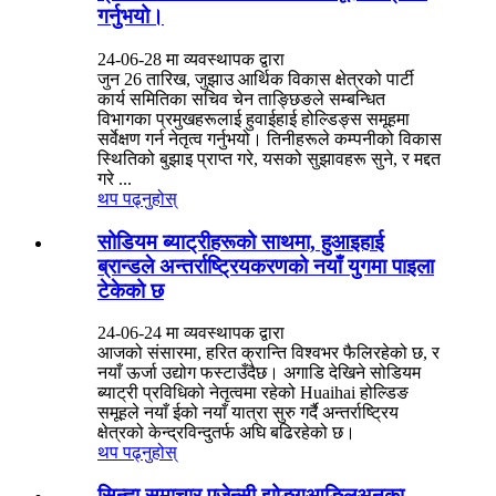
गर्नुभयो।
24-06-28 मा व्यवस्थापक द्वारा
जुन 26 तारिख, जुझाउ आर्थिक विकास क्षेत्रको पार्टी
कार्य समितिका सचिव चेन ताङ्छिङले सम्बन्धित
विभागका प्रमुखहरूलाई हुवाईहाई होल्डिङ्स समूहमा
सर्वेक्षण गर्न नेतृत्व गर्नुभयो। तिनीहरूले कम्पनीको विकास
स्थितिको बुझाइ प्राप्त गरे, यसको सुझावहरू सुने, र मद्दत
गरे ...
थप पढ्नुहोस्
सोडियम ब्याट्रीहरूको साथमा, हुआइहाई
ब्रान्डले अन्तर्राष्ट्रियकरणको नयाँ युगमा पाइला
टेकेको छ
24-06-24 मा व्यवस्थापक द्वारा
आजको संसारमा, हरित क्रान्ति विश्वभर फैलिरहेको छ, र
नयाँ ऊर्जा उद्योग फस्टाउँदैछ। अगाडि देखिने सोडियम
ब्याट्री प्रविधिको नेतृत्वमा रहेको Huaihai होल्डिङ
समूहले नयाँ ईको नयाँ यात्रा सुरु गर्दै अन्तर्राष्ट्रिय
क्षेत्रको केन्द्रविन्दुतर्फ अघि बढिरहेको छ।
थप पढ्नुहोस्
सिन्ह्वा समाचार एजेन्सी झोङगुआङ्लिअनका