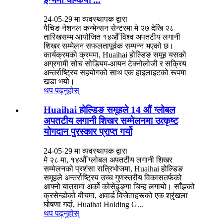
24-05-29 मा व्यवस्थापक द्वारा
पैचिङ नेशनल कन्भेन्सन सेन्टरमा मे २७ देखि २८
तारिखसम्म आयोजित १४औँ विश्व अपतटीय लगानी
शिखर सम्मेलन सफलतापूर्वक सम्पन्न भएको छ।
कार्यक्रमको क्रममा, Huaihai होल्डिङ समूह यसको
अग्रगामी सोच सोडियम-आयन टेक्नोलोजी र सक्रिय
अन्तर्राष्ट्रिय सहयोगको साथ एक हाइलाइटको रूपमा
खडा भयो।
थप पढ्नुहोस्
Huaihai होल्डिङ समूहले 14 औं ग्लोबल
अपतटीय लगानी शिखर सम्मेलनमा उत्कृष्ट
योगदान पुरस्कार प्राप्त गर्यो
24-05-29 मा व्यवस्थापक द्वारा
मे २८ मा, १४औँ ग्लोबल अपतटीय लगानी शिखर
सम्मेलनको प्रशंसा रात्रिभोजमा, Huaihai होल्डिङ
समूहले अन्तर्राष्ट्रिय उच्च गुणस्तरीय विकासतर्फको
आफ्नो यात्रामा अर्को कोसेढुङ्गा चिन्ह लगायो। साँझको
क्रसेन्डोको बीचमा, अवार्ड विजेताहरूको एक श्रृंखला
घोषणा गर्दा, Huaihai Holding G...
थप पढ्नुहोस्