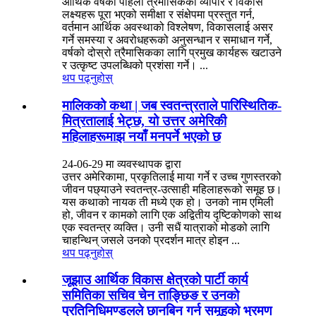
आर्थिक वर्षको पहिलो त्रैमासिकको व्यापार र विकास
लक्ष्यहरू पूरा भएको समीक्षा र संक्षेपमा प्रस्तुत गर्न,
वर्तमान आर्थिक अवस्थाको विश्लेषण, विकासलाई असर
गर्ने समस्या र अवरोधहरूको अनुसन्धान र समाधान गर्ने,
वर्षको दोस्रो त्रैमासिकका लागि प्रमुख कार्यहरू खटाउने
र उत्कृष्ट उपलब्धिको प्रशंसा गर्ने। ...
थप पढ्नुहोस्
मालिकको कथा | जब स्वतन्त्रताले पारिस्थितिक-
मित्रतालाई भेट्छ, यो उत्तर अमेरिकी
महिलाहरूमाझ नयाँ मनपर्ने भएको छ
24-06-29 मा व्यवस्थापक द्वारा
उत्तर अमेरिकामा, प्रकृतिलाई माया गर्ने र उच्च गुणस्तरको
जीवन पछ्याउने स्वतन्त्र-उत्साही महिलाहरूको समूह छ।
यस कथाको नायक ती मध्ये एक हो। उनको नाम एमिली
हो, जीवन र कामको लागि एक अद्वितीय दृष्टिकोणको साथ
एक स्वतन्त्र व्यक्ति। उनी सधैं यात्राको मोडको लागि
चाहन्थिन् जसले उनको प्रदर्शन मात्र होइन ...
थप पढ्नुहोस्
जूझाउ आर्थिक विकास क्षेत्रको पार्टी कार्य
समितिका सचिव चेन ताङ्छिङ र उनको
प्रतिनिधिमण्डलले छानबिन गर्न समूहको भ्रमण