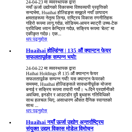
24-04-23 मा व्यवस्थापक द्वारा
नयाँ ऊर्जा उद्योगको विकासमा विश्वव्यापी प्रवृत्तिको
सन्दर्भमा, Huaihai होल्डिङ्स समूहले नयाँ उत्पादन
क्षमताहरूमा नेतृत्व लिन्छ, राष्ट्रिय विकास रणनीतिहरू
गहिरो रूपमा लागू गर्दछ, सोडियम-आयन ब्याट्री उच्च-टेक
प्रविधिमा ध्यान केन्द्रित गर्दछ, सक्रिय रूपमा 'बेल्ट' मा
एकीकृत गर्दछ। एक...
थप पढ्नुहोस्
Huaihai होल्डिंग्स | 135 औं क्यान्टन फेयर
सफलतापूर्वक सम्पन्न भयो!
24-04-22 मा व्यवस्थापक द्वारा
Haihai Holdings ले 135 औं क्यान्टन फेयर
सफलतापूर्वक सम्पन्न गर्यो! यस क्यान्टन फेयरको
समयमा, Huaihai होल्डिङ्सले सावधानीपूर्वक योजना
बनाई र सक्रिय रूपमा तयारी गर्यो। ५-दिने प्रदर्शनीको
अवधिमा, इनडोर र आउटडोर दुवै बुथहरू गतिविधिको
साथ हलचल थिए, असाधारण औसत दैनिक स्वागतको
साथ ...
थप पढ्नुहोस्
Huaihai नयाँ ऊर्जा उद्योग अन्तर्राष्ट्रिय
संयुक्त उद्यम विकास मोडेल विमोचन