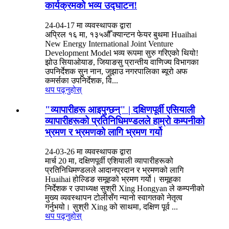
कार्यक्रमको भव्य उद्घाटन!
24-04-17 मा व्यवस्थापक द्वारा
अप्रिल १६ मा, १३५औँ क्यान्टन फेयर बुथमा Huaihai
New Energy International Joint Venture
Development Model भव्य रूपमा सुरु गरिएको थियो!
झोउ सियाओयाङ, जियाङसु प्रान्तीय वाणिज्य विभागका
उपनिर्देशक सुन नान, जुझाउ नगरपालिका ब्यूरो अफ
कमर्सका उपनिर्देशक, वि...
थप पढ्नुहोस्
"व्यापारीहरू आइपुग्छन्" | दक्षिणपूर्वी एसियाली
व्यापारीहरूको प्रतिनिधिमण्डलले हाम्रो कम्पनीको
भ्रमण र भ्रमणको लागि भ्रमण गर्यो
24-03-26 मा व्यवस्थापक द्वारा
मार्च 20 मा, दक्षिणपूर्वी एशियाली व्यापारीहरूको
प्रतिनिधिमण्डलले आदानप्रदान र भ्रमणको लागि
Huaihai होल्डिङ समूहको भ्रमण गर्यो। समूहका
निर्देशक र उपाध्यक्ष सुश्री Xing Hongyan ले कम्पनीको
मुख्य व्यवस्थापन टोलीसँग न्यानो स्वागतको नेतृत्व
गर्नुभयो। सुश्री Xing को साथमा, दक्षिण पूर्व ...
थप पढ्नुहोस्