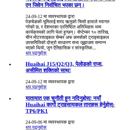
एन जिवेन निर्वाचित भएका छन्।
24-09-12 मा व्यवस्थापक द्वारा
पेङचेङको भूमिलाई शरद ऋतुको चिसो हावाले स्वागत
गरेको छ, र देशभरका प्रतिष्ठित अतिथिहरू भव्य
कार्यक्रमको लागि भेला हुन्छन्। सेप्टेम्बर १० तारिख,
चीन मोटरसाइकल चेम्बर अफ कमर्सको ट्राइसाइकल
उपसमितिको दोस्रो साधारण सभा जूझाउमा सम्पन्न
भएको थियो, जुन ऐतिहासिक र सांस्कृतिक...
थप पढ्नुहोस्
Huaihai J15/Q2/Q3, पेलोडको राजा,
असीमित शक्तिको साथ!
24-09-12 मा व्यवस्थापक द्वारा
थप पढ्नुहोस्
यातायात एक चुनौती हुन नदिनुहोस्! नयाँ
Huaihai कार्गो ट्राइसायकल ताराहरू हेर्नुहोस्:
TP6/PK1
24-09-06 मा व्यवस्थापक द्वारा
थप पढ्नुहोस्