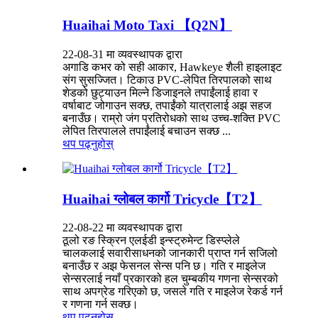
Huaihai Moto Taxi 【Q2N】
22-08-31 मा व्यवस्थापक द्वारा
अगाडि कभर को सही आकार, Hawkeye शैली हाइलाइट
संग सुसज्जित। टिकाउ PVC-लेपित तिरपालको साथ
शेडको छुट्याउन मिल्ने डिजाइनले तपाईंलाई हावा र
वर्षाबाट जोगाउन सक्छ, तपाईंको यात्रालाई अझ सहज
बनाउँछ। राम्रो जंग प्रतिरोधको साथ उच्च-शक्ति PVC
लेपित तिरपालले तपाईंलाई बचाउन सक्छ ...
थप पढ्नुहोस्
Huaihai ग्लोबल कार्गो Tricycle【T2】
22-08-22 मा व्यवस्थापक द्वारा
ठूलो रङ स्क्रिन एलईडी इन्स्ट्रुमेन्ट डिस्प्लेले
चालकलाई सवारीसाधनको जानकारी प्राप्त गर्न सजिलो
बनाउँछ र अझ फेसनल सेन्स पनि छ। गति र माइलेज
सेन्सरलाई नयाँ प्रकारको हल चुम्बकीय गणना सेन्सरको
साथ अपग्रेड गरिएको छ, जसले गति र माइलेज रेकर्ड गर्न
र गणना गर्न सक्छ।
थप पढ्नुहोस्