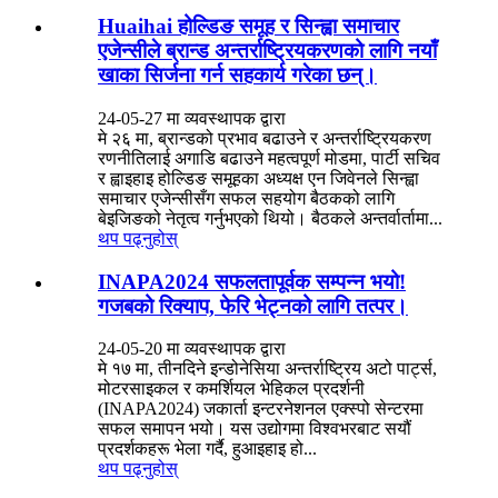
Huaihai होल्डिङ समूह र सिन्ह्वा समाचार
एजेन्सीले ब्रान्ड अन्तर्राष्ट्रियकरणको लागि नयाँ
खाका सिर्जना गर्न सहकार्य गरेका छन्।
24-05-27 मा व्यवस्थापक द्वारा
मे २६ मा, ब्रान्डको प्रभाव बढाउने र अन्तर्राष्ट्रियकरण
रणनीतिलाई अगाडि बढाउने महत्वपूर्ण मोडमा, पार्टी सचिव
र ह्वाइहाइ होल्डिङ समूहका अध्यक्ष एन जिवेनले सिन्ह्वा
समाचार एजेन्सीसँग सफल सहयोग बैठकको लागि
बेइजिङको नेतृत्व गर्नुभएको थियो। बैठकले अन्तर्वार्तामा...
थप पढ्नुहोस्
INAPA2024 सफलतापूर्वक सम्पन्न भयो!
गजबको रिक्याप, फेरि भेट्नको लागि तत्पर।
24-05-20 मा व्यवस्थापक द्वारा
मे १७ मा, तीनदिने इन्डोनेसिया अन्तर्राष्ट्रिय अटो पार्ट्स,
मोटरसाइकल र कमर्शियल भेहिकल प्रदर्शनी
(INAPA2024) जकार्ता इन्टरनेशनल एक्स्पो सेन्टरमा
सफल समापन भयो। यस उद्योगमा विश्वभरबाट सयौं
प्रदर्शकहरू भेला गर्दै, हुआइहाइ हो...
थप पढ्नुहोस्