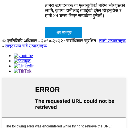
हाम्रा उत्पादनहरू वा मूल्यसूचीको बारेमा सोधपुछको
लागि, कृपया हामीलाई तपाईंको इमेल छोड्नुहोस् र
हामी 24 घण्टा भित्र सम्पर्कमा हुनेछौं।
अब सोधपुछ
© प्रतिलिपि अधिकार - २०१०-२०२२ : सर्वाधिकार सुरक्षित।
तातो उत्पादनहरू
-
साइटम्याप
सबै उत्पादनहरू