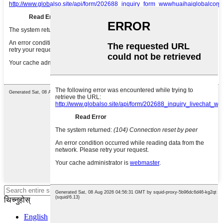
खोज्न इन्टर थिच्नुहोस् वा बन्द गर्न ESC
थिच्नुहोस्
English