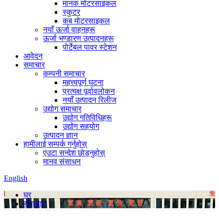
मानक मोटरसाइकल
स्कुटर
कब मोटरसाइकल
नयाँ ऊर्जा वाहनहरू
ऊर्जा भण्डारण उत्पादनहरू
पोर्टेबल पावर स्टेशन
आवेदन
समाचार
कम्पनी समाचार
महत्त्वपूर्ण घटना
प्रत्यक्ष पूर्वावलोकन
नयाँ उत्पादन रिलीज
उद्योग समाचार
उद्योग गतिविधिहरू
उद्योग सहयोग
उत्पादन ज्ञान
हामीलाई सम्पर्क गर्नुहोस्
एउटा सन्देश छोड्नुहोस्
मानव संसाधन
English
घर
समाचार