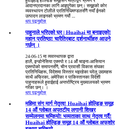
हुवाईहाई होल्डिङ समूहसँग मैत्रीपूर्ण भ्रमण र
आदानप्रदानका लागि आइपुगेका छन्। समूहको कोर
व्यवस्थापन टोलीले प्रतिनिधिमण्डलसँगै नयाँ ईनको
उत्पादन लाइनको भ्रमण गर्यो ...
थप पढ्नुहोस्
पाहुनाले भरिएको घर | Huaihai मा बनाइएको!
महान प्रतिष्ठा! चारैतिरबाट दर्शनार्थीहरु आउने
गर्छन् ।
24-06-15 मा व्यवस्थापक द्वारा
हालै, इन्डोनेसिया एक्स्पो र 14 औं चाइना-आसियान
एक्स्पोको समापनसँगै, चीन प्रवासी विकास संघका
प्रतिनिधिहरू, विदेशमा विस्तार भइरहेका घरेलु उद्यमहरू
साथै अफ्रिका, अमेरिका र पाकिस्तानका विदेशी
पाहुनाहरूले हुवाईहाई अन्तर्राष्ट्रिय मुख्यालयको भ्रमण
गरेका छन्। ।
थप पढ्नुहोस्
महिमा संग मार्ग नेतृत्व! Huaihai होल्डिङ समूह
14 औं ग्लोबल अपतटीय लगानी शिखर
सम्मेलनमा चम्कियो! भव्यताका साथ नेतृत्व गर्दै!
Huaihai होल्डिङ समूह 14 औं ग्लोबल अफशोर
इन्भमा चम्कियो ...