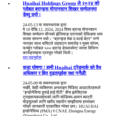
Huaihai Holdings Group ले २०२४ को
ग्लोबल ब्रान्ड्स मोगानसान शिखर सम्मेलनमा
डेब्यु गर्‍यो।
24-05-13 मा व्यवस्थापक द्वारा
मे 10 देखि 12, 2024, 2024 विश्व ब्रान्ड मोगानशान
शिखर सम्मेलन चीनको झेजियाङ प्रान्तको देकिङमा भव्य
रूपमा सम्पन्न भयो। “ब्रान्ड्स मेक द वर्ल्ड बेटर” भन्ने
नाराका साथ समिटले उद्घाटन समारोह र मुख्य फोरम,
फर्च्युन ग्लोबल ५०० ब्रान्ड डेभलपमेन्ट जस्ता विभिन्न
कार्यक्रमहरू प्रस्तुत गरेको थियो।
थप पढ्नुहोस्
कडा घोषणा ! हामी Huaihai ट्रेडमार्क को वैध
अधिकार र हित दृढतापूर्वक रक्षा गर्नेछौं!
24-05-09 मा व्यवस्थापक द्वारा
भर्खरै, केही व्यक्तिगत अनलाइन मिडिया आउटलेटहरूले
"इन्डोनेसिया हुवाई हाई पीटी" बीच इलेक्ट्रिक
ट्राइसायकलहरूको लागि सोडियम-आयन ब्याट्री
मोड्युलको लागि खरीद सहयोग सम्झौतामा हस्ताक्षर
गरेको जानकारी प्रकाशित गरेका छन्। HUAI HAI
इन्डोनेसिया (PMA) र CNAE Zhongna Energy
(Yangzhou) Co., Ltd.