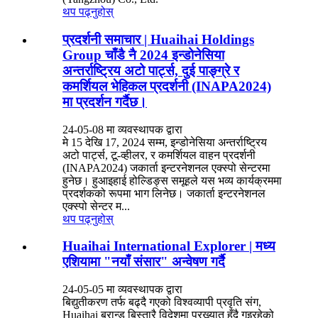
थप पढ्नुहोस्
प्रदर्शनी समाचार | Huaihai Holdings
Group चाँडै नै 2024 इन्डोनेसिया
अन्तर्राष्ट्रिय अटो पार्ट्स, दुई पाङ्ग्रे र
कमर्शियल भेहिकल प्रदर्शनी (INAPA2024)
मा प्रदर्शन गर्दैछ।
24-05-08 मा व्यवस्थापक द्वारा
मे 15 देखि 17, 2024 सम्म, इन्डोनेसिया अन्तर्राष्ट्रिय
अटो पार्ट्स, टू-व्हीलर, र कमर्शियल वाहन प्रदर्शनी
(INAPA2024) जकार्ता इन्टरनेशनल एक्स्पो सेन्टरमा
हुनेछ। हुआइहाई होल्डिङ्स समूहले यस भव्य कार्यक्रममा
प्रदर्शकको रूपमा भाग लिनेछ। जकार्ता इन्टरनेशनल
एक्स्पो सेन्टर म...
थप पढ्नुहोस्
Huaihai International Explorer | मध्य
एशियामा "नयाँ संसार" अन्वेषण गर्दै
24-05-05 मा व्यवस्थापक द्वारा
बिद्युतीकरण तर्फ बढ्दै गएको विश्वव्यापी प्रवृति संग,
Huaihai ब्रान्ड बिस्तारै विदेशमा प्रख्यात हुँदै गइरहेको