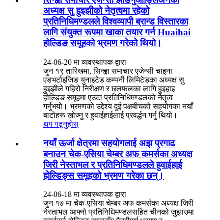
अध्यक्ष सु हुइझीको नेतृत्वमा रहेको
प्रतिनिधिमण्डलले विश्वव्यापी ब्रान्ड विस्तारका
लागि संयुक्त रूपमा खाका तयार गर्न Huaihai
होल्डिङ समूहको भ्रमण गरेको थियो।
24-06-20 मा व्यवस्थापक द्वारा
जुन १९ तारिखमा, सिन्ह्वा समाचार एजेन्सी चाइना
एडभर्टाइजिङ युनाइटेड कम्पनी लिमिटेडका अध्यक्ष सु
हुइझीले गहिरो निरीक्षण र छलफलका लागि हुइहाइ
होल्डिङ समूहमा एउटा प्रतिनिधिमण्डलको नेतृत्व
गर्नुभयो। भ्रमणको उद्देश्य दुई पक्षबीचको सहयोगका नयाँ
बाटोहरू खोज्नु र हुवाईहाईलाई प्रवर्द्धन गर्नु थियो।
थप पढ्नुहोस्
नयाँ ऊर्जा क्षेत्रमा सहयोगलाई अझ प्रगाढ
बनाउन चेक-एसिया चेम्बर अफ कमर्सका अध्यक्ष
जिरी नेस्ताभल र प्रतिनिधिमण्डलले हुवाईहाई
होल्डिङ्स समूहको भ्रमण गरेका छन्।
24-06-18 मा व्यवस्थापक द्वारा
जुन १७ मा चेक-एसिया चेम्बर अफ कमर्सका अध्यक्ष जिरी
नेस्ताभल आफ्नो प्रतिनिधिमण्डलसहित चीनको जुझाउमा