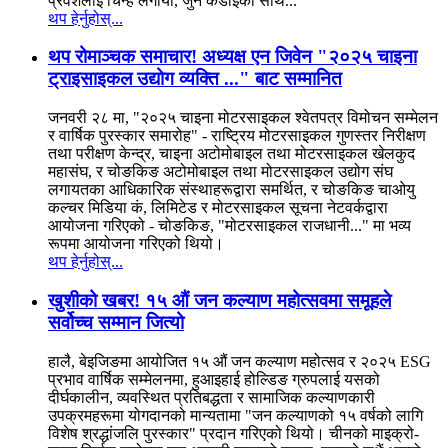
प्रवेशलाई चिन्ह लगायो, जुन कडाइका साथ...
थप हेर्नुहोस्...
थप रोमाञ्चक समाचार! अध्यक्ष एन जिवेन "२०२५ चाइना
ट्राइसाइकल उद्योग व्यक्ति ..." बाट सम्मानित
जनवरी २८ मा, "२०२५ चाइना मोटरसाइकल श्वेतपत्र विमोचन सम्मेलन
र वार्षिक पुरस्कार समारोह" - राष्ट्रिय मोटरसाइकल गुणस्तर निरीक्षण
तथा परीक्षण केन्द्र, चाइना अटोमोबाइल तथा मोटरसाइकल खेलकुद
महासंघ, र चोङकिङ अटोमोबाइल तथा मोटरसाइकल उद्योग संघ
लगायतका आधिकारिक संस्थाहरूद्वारा समर्थित, र चोङकिङ चाओयु
कल्चर मिडिया कं, लिमिटेड र मोटरसाइकल सूचना नेटवर्कद्वारा
आयोजना गरिएको - चोङकिङ, "मोटरसाइकल राजधानी..." मा भव्य
रूपमा आयोजना गरिएको थियो।
थप हेर्नुहोस्...
खुशीको खबर! १५ औं जन कल्याण महोत्सवमा समूहले
सर्वोच्च सम्मान जित्यो
हालै, बेइजिङमा आयोजित १५ औं जन कल्याण महोत्सव र २०२५ ESG
प्रभाव वार्षिक सम्मेलनमा, हुआइहाई होल्डिङ ग्रुपलाई यसको
दीर्घकालीन, व्यवस्थित प्रतिबद्धता र सामाजिक कल्याणकारी
उपक्रमहरूमा योगदानको मान्यतामा "जन कल्याणको १५ वर्षको लागि
विशेष श्रद्धांजलि पुरस्कार" प्रदान गरिएको थियो। चीनको माइक्रो-