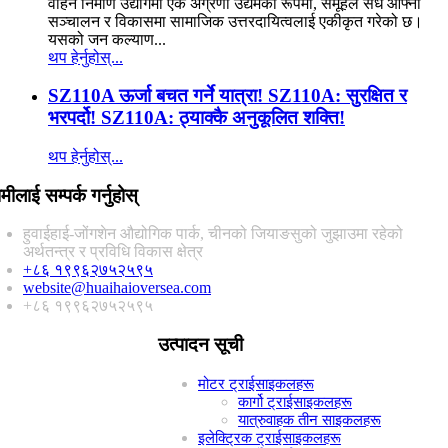
वाहन निर्माण उद्योगमा एक अग्रणी उद्यमको रूपमा, समूहले सधैं आफ्नो
सञ्चालन र विकासमा सामाजिक उत्तरदायित्वलाई एकीकृत गरेको छ।
यसको जन कल्याण...
थप हेर्नुहोस्...
SZ110A ऊर्जा बचत गर्ने यात्रा! SZ110A: सुरक्षित र
भरपर्दो! SZ110A: ठ्याक्कै अनुकूलित शक्ति!
थप हेर्नुहोस्...
मीलाई सम्पर्क गर्नुहोस्
हुवाईहाई-जोंगशेन औद्योगिक पार्क, चीनको जियाङसुको जुझाउमा रहेको
अर्थतन्त्र र प्रविधि विकास क्षेत्र
+८६ १९९६२७५२५९५
website@huaihaioversea.com
+८६ १९९६२७५२५९५
उत्पादन सूची
मोटर ट्राईसाइकलहरू
कार्गो ट्राईसाइकलहरू
यात्रुवाहक तीन साइकलहरू
इलेक्ट्रिक ट्राईसाइकलहरू