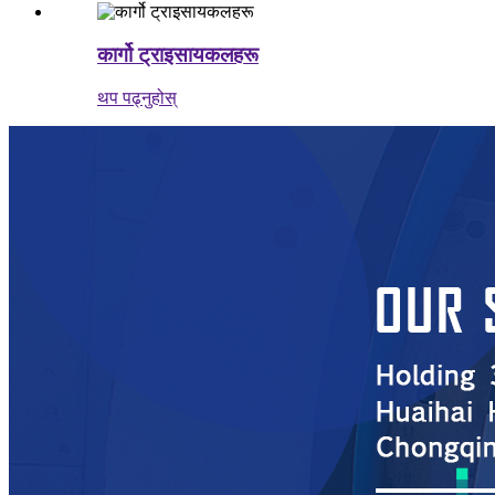
कार्गो ट्राइसायकलहरू
थप पढ्नुहोस्