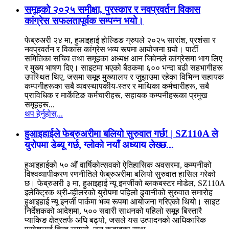
समूहको २०२५ समीक्षा, पुरस्कार र नवप्रवर्तन विकास
कांग्रेस सफलतापूर्वक सम्पन्न भयो।
फेब्रुअरी २४ मा, हुआइहाई होल्डिङ ग्रुपले २०२५ सारांश, प्रशंसा र
नवप्रवर्तन र विकास कांग्रेस भव्य रूपमा आयोजना गर्‍यो। पार्टी
समितिका सचिव तथा समूहका अध्यक्ष आन जिवेनले कांग्रेसमा भाग लिए
र मुख्य भाषण दिए। साइटमा भएको बैठकमा ६०० भन्दा बढी सहभागीहरू
उपस्थित थिए, जसमा समूह मुख्यालय र जुझाउमा रहेका विभिन्न सहायक
कम्पनीहरूका सबै व्यवस्थापकीय-स्तर र माथिका कर्मचारीहरू, सबै
प्राविधिक र मार्केटिङ कर्मचारीहरू, सहायक कम्पनीहरूका प्रमुख
समूहहरू...
थप हेर्नुहोस्...
हुआइहाईले फेब्रुअरीमा बलियो सुरुवात गर्छ! | SZ110A ले
युरोपमा डेब्यू गर्छ, ग्लोको नयाँ अध्याय लेख्छ...
हुआइहाईको ५० औं वार्षिकोत्सवको ऐतिहासिक अवसरमा, कम्पनीको
विश्वव्यापीकरण रणनीतिले फेब्रुअरीमा बलियो सुरुवात हासिल गरेको
छ। फेब्रुअरी ३ मा, हुआइहाई न्यू इनर्जीको ब्लकबस्टर मोडेल, SZ110A
इलेक्ट्रिक थ्री-व्हीलरको युरोपमा पहिलो ढुवानीको सुरुवात समारोह
हुआइहाई न्यू इनर्जी पार्कमा भव्य रूपमा आयोजना गरिएको थियो। साइट
निर्देशकको आदेशमा, ५०० सवारी साधनको पहिलो समूह बिस्तारै
प्याकिङ क्षेत्रतर्फ अघि बढ्यो, जसले यस उत्पादनको आधिकारिक