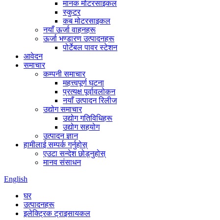
मानक मोटरसाइकल
स्कुटर
कब मोटरसाइकल
नयाँ ऊर्जा वाहनहरू
ऊर्जा भण्डारण उत्पादनहरू
पोर्टेबल पावर स्टेशन
आवेदन
समाचार
कम्पनी समाचार
महत्त्वपूर्ण घटना
प्रत्यक्ष पूर्वावलोकन
नयाँ उत्पादन रिलीज
उद्योग समाचार
उद्योग गतिविधिहरू
उद्योग सहयोग
उत्पादन ज्ञान
हामीलाई सम्पर्क गर्नुहोस्
एउटा सन्देश छोड्नुहोस्
मानव संसाधन
English
घर
उत्पादनहरू
इलेक्ट्रिक ट्राइसायकल