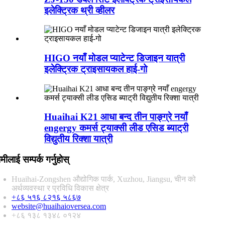
इलेक्ट्रिक थ्री व्हीलर
HIGO नयाँ मोडल प्याटेन्ट डिजाइन यात्री
इलेक्ट्रिक ट्राइसायकल हाई-गो
Huaihai K21 आधा बन्द तीन पाङ्ग्रे नयाँ
engergy कमर्स ट्याक्सी लीड एसिड ब्याट्री
विद्युतीय रिक्शा यात्री
मीलाई सम्पर्क गर्नुहोस्
Huaihai-Zongshen औद्योगिक पार्क, Xuzhou, Jiangsu, चीन को
अर्थव्यवस्था र प्रविधि विकास क्षेत्र
+८६ ५१६ ८२१६ ५८६७
website@huaihaioversea.com
+८६ १३८ १३४८ ०१२४