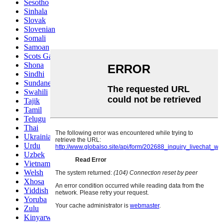
Sesotho
Sinhala
Slovak
Slovenian
Somali
Samoan
Scots Gaelic
Shona
Sindhi
Sundanese
Swahili
Tajik
Tamil
Telugu
Thai
Ukrainian
Urdu
Uzbek
Vietnamese
Welsh
Xhosa
Yiddish
Yoruba
Zulu
Kinyarwanda