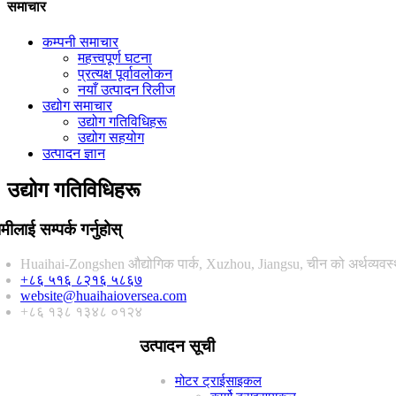
समाचार
कम्पनी समाचार
महत्त्वपूर्ण घटना
प्रत्यक्ष पूर्वावलोकन
नयाँ उत्पादन रिलीज
उद्योग समाचार
उद्योग गतिविधिहरू
उद्योग सहयोग
उत्पादन ज्ञान
उद्योग गतिविधिहरू
मीलाई सम्पर्क गर्नुहोस्
Huaihai-Zongshen औद्योगिक पार्क, Xuzhou, Jiangsu, चीन को अर्थव्यवस्था
+८६ ५१६ ८२१६ ५८६७
website@huaihaioversea.com
+८६ १३८ १३४८ ०१२४
उत्पादन सूची
मोटर ट्राईसाइकल