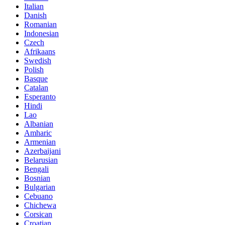
Italian
Danish
Romanian
Indonesian
Czech
Afrikaans
Swedish
Polish
Basque
Catalan
Esperanto
Hindi
Lao
Albanian
Amharic
Armenian
Azerbaijani
Belarusian
Bengali
Bosnian
Bulgarian
Cebuano
Chichewa
Corsican
Croatian