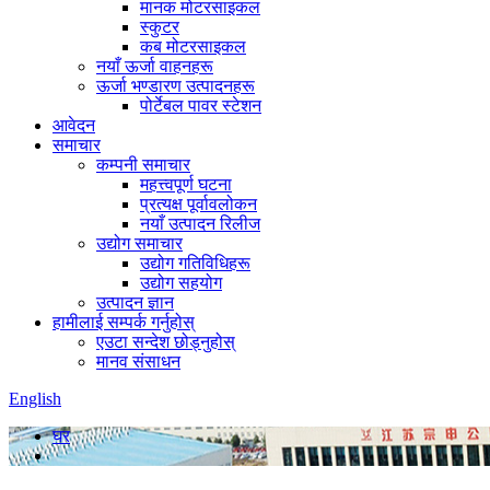
मानक मोटरसाइकल
स्कुटर
कब मोटरसाइकल
नयाँ ऊर्जा वाहनहरू
ऊर्जा भण्डारण उत्पादनहरू
पोर्टेबल पावर स्टेशन
आवेदन
समाचार
कम्पनी समाचार
महत्त्वपूर्ण घटना
प्रत्यक्ष पूर्वावलोकन
नयाँ उत्पादन रिलीज
उद्योग समाचार
उद्योग गतिविधिहरू
उद्योग सहयोग
उत्पादन ज्ञान
हामीलाई सम्पर्क गर्नुहोस्
एउटा सन्देश छोड्नुहोस्
मानव संसाधन
English
घर