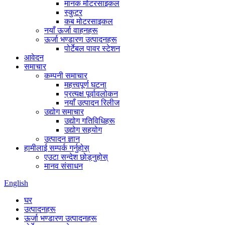
मानक मोटरसाइकल
स्कुटर
कब मोटरसाइकल
नयाँ ऊर्जा वाहनहरू
ऊर्जा भण्डारण उत्पादनहरू
पोर्टेबल पावर स्टेशन
आवेदन
समाचार
कम्पनी समाचार
महत्त्वपूर्ण घटना
प्रत्यक्ष पूर्वावलोकन
नयाँ उत्पादन रिलीज
उद्योग समाचार
उद्योग गतिविधिहरू
उद्योग सहयोग
उत्पादन ज्ञान
हामीलाई सम्पर्क गर्नुहोस्
एउटा सन्देश छोड्नुहोस्
मानव संसाधन
English
घर
उत्पादनहरू
ऊर्जा भण्डारण उत्पादनहरू