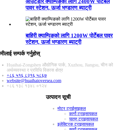
आउटडोर क्याम्पिङको लागि 2400W पोर्टेबल
पावर स्टेशन, ऊर्जा भण्डारण ब्याट्री
बाहिरी क्याम्पिङको लागि 1200W पोर्टेबल पावर
स्टेशन, ऊर्जा भण्डारण ब्याट्री
मीलाई सम्पर्क गर्नुहोस्
Huaihai-Zongshen औद्योगिक पार्क, Xuzhou, Jiangsu, चीन को
अर्थव्यवस्था र प्रविधि विकास क्षेत्र
+८६ ५१६ ८२१६ ५८६७
website@huaihaioversea.com
+८६ १३८ १३४८ ०१२४
उत्पादन सूची
मोटर ट्राईसाइकल
कार्गो ट्राइसायकल
यात्रु ट्राइसायकल
इलेक्ट्रिक ट्राइसायकल
कार्गो ट्राइसायकल