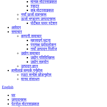
मानक मोटरसाइकल
स्कुटर
कब मोटरसाइकल
नयाँ ऊर्जा वाहनहरू
ऊर्जा भण्डारण उत्पादनहरू
पोर्टेबल पावर स्टेशन
आवेदन
समाचार
कम्पनी समाचार
महत्त्वपूर्ण घटना
प्रत्यक्ष पूर्वावलोकन
नयाँ उत्पादन रिलीज
उद्योग समाचार
उद्योग गतिविधिहरू
उद्योग सहयोग
उत्पादन ज्ञान
हामीलाई सम्पर्क गर्नुहोस्
एउटा सन्देश छोड्नुहोस्
मानव संसाधन
English
घर
उत्पादनहरू
पेट्रोल मोटरसाइकल