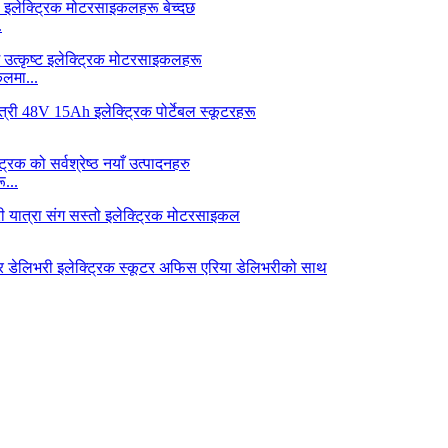
.
लमा...
ू...