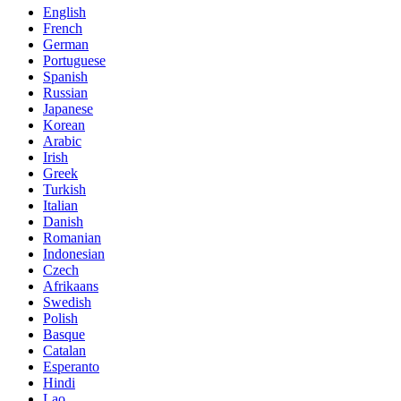
English
French
German
Portuguese
Spanish
Russian
Japanese
Korean
Arabic
Irish
Greek
Turkish
Italian
Danish
Romanian
Indonesian
Czech
Afrikaans
Swedish
Polish
Basque
Catalan
Esperanto
Hindi
Lao