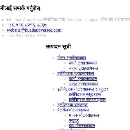
मीलाई सम्पर्क गर्नुहोस्
Huaihai-Zongshen औद्योगिक पार्क, Xuzhou, Jiangsu, चीन को अर्थव्यवस्था
+८६ ५१६ ८२१६ ५८६७
website@huaihaioversea.com
+८६ १३८ १३४८ ०१२४
उत्पादन सूची
मोटर ट्राईसाइकल
कार्गो ट्राइसायकल
यात्रु ट्राइसायकल
इलेक्ट्रिक ट्राइसायकल
कार्गो ट्राइसायकल
यात्रु ट्राइसाइकल
इलेक्ट्रिक मोटरसाइकल र स्कुटर
इलेक्ट्रिक स्कुटरहरू
इलेक्ट्रिक मोटरसाइकल
इलेक्ट्रिक बाइकहरू
पेट्रोल मोटरसाइकल
मानक मोटरसाइकल
स्कुटर
कब मोटरसाइकल