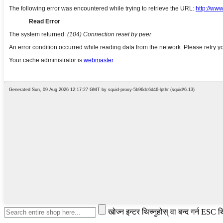
खोज्न इन्टर थिच्नुहोस् वा बन्द गर्न ESC थि