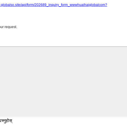
च्नुहोस्