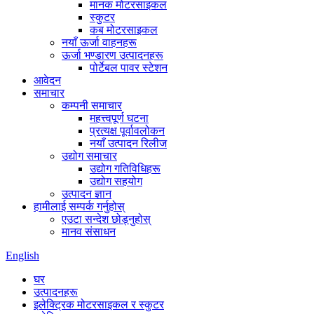
मानक मोटरसाइकल
स्कुटर
कब मोटरसाइकल
नयाँ ऊर्जा वाहनहरू
ऊर्जा भण्डारण उत्पादनहरू
पोर्टेबल पावर स्टेशन
आवेदन
समाचार
कम्पनी समाचार
महत्त्वपूर्ण घटना
प्रत्यक्ष पूर्वावलोकन
नयाँ उत्पादन रिलीज
उद्योग समाचार
उद्योग गतिविधिहरू
उद्योग सहयोग
उत्पादन ज्ञान
हामीलाई सम्पर्क गर्नुहोस्
एउटा सन्देश छोड्नुहोस्
मानव संसाधन
English
घर
उत्पादनहरू
इलेक्ट्रिक मोटरसाइकल र स्कुटर