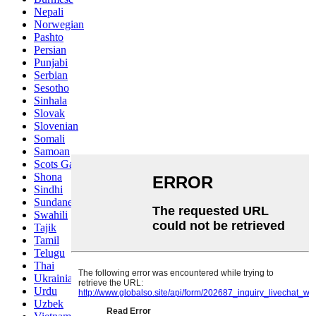
Nepali
Norwegian
Pashto
Persian
Punjabi
Serbian
Sesotho
Sinhala
Slovak
Slovenian
Somali
Samoan
Scots Gaelic
Shona
Sindhi
Sundanese
Swahili
Tajik
Tamil
Telugu
Thai
Ukrainian
Urdu
Uzbek