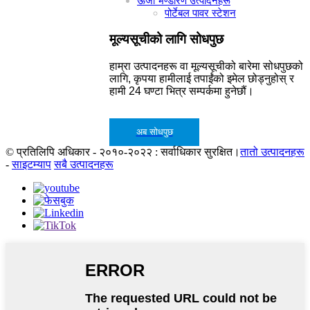
ऊर्जा भण्डारण उत्पादनहरू
पोर्टेबल पावर स्टेशन
मूल्यसूचीको लागि सोधपुछ
हाम्रा उत्पादनहरू वा मूल्यसूचीको बारेमा सोधपुछको
लागि, कृपया हामीलाई तपाईंको इमेल छोड्नुहोस् र
हामी 24 घण्टा भित्र सम्पर्कमा हुनेछौं।
अब सोधपुछ
© प्रतिलिपि अधिकार - २०१०-२०२२ : सर्वाधिकार सुरक्षित।
तातो उत्पादनहरू
-
साइटम्याप
सबै उत्पादनहरू