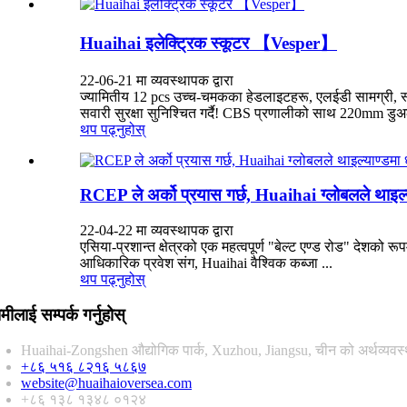
Huaihai इलेक्ट्रिक स्कूटर 【Vesper】
22-06-21 मा व्यवस्थापक द्वारा
ज्यामितीय 12 pcs उच्च-चमकका हेडलाइटहरू, एलईडी सामग्री, स्ट
सवारी सुरक्षा सुनिश्चित गर्दै! CBS प्रणालीको साथ 220mm डुअ
थप पढ्नुहोस्
RCEP ले अर्को प्रयास गर्छ, Huaihai ग्लोबलले थाइल्याण्
22-04-22 मा व्यवस्थापक द्वारा
एसिया-प्रशान्त क्षेत्रको एक महत्वपूर्ण "बेल्ट एण्ड रोड" देशको 
आधिकारिक प्रवेश संग, Huaihai वैश्विक कब्जा ...
थप पढ्नुहोस्
मीलाई सम्पर्क गर्नुहोस्
Huaihai-Zongshen औद्योगिक पार्क, Xuzhou, Jiangsu, चीन को अर्थव्यवस्था
+८६ ५१६ ८२१६ ५८६७
website@huaihaioversea.com
+८६ १३८ १३४८ ०१२४