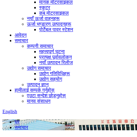
मानक मोटरसाइकल
स्कुटर
कब मोटरसाइकल
नयाँ ऊर्जा वाहनहरू
ऊर्जा भण्डारण उत्पादनहरू
पोर्टेबल पावर स्टेशन
आवेदन
समाचार
कम्पनी समाचार
महत्त्वपूर्ण घटना
प्रत्यक्ष पूर्वावलोकन
नयाँ उत्पादन रिलीज
उद्योग समाचार
उद्योग गतिविधिहरू
उद्योग सहयोग
उत्पादन ज्ञान
हामीलाई सम्पर्क गर्नुहोस्
एउटा सन्देश छोड्नुहोस्
मानव संसाधन
English
घर
समाचार