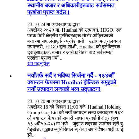
स्थानीय बजार र अधिकारीहरूबाट सर्वसम्मत
प्रशंसा प्राप्त गर्दछ।
23-10-24 मा व्यवस्थापक द्वारा
अक्टोबर २०२३ मा, Huaihai को उत्पादन, HIGO, एक
पटक फेरि क्षेत्रीय प्रतिबन्धहरू तोडेर अफ्रिकाको
बजारमा सफलतापूर्वक प्रवेश गर्‍यो। उद्योग मन्त्रालयका
उपमन्त्री, HIGO द्वारा साक्षी, Huaihai को इलेक्ट्रिक
ट्राइसाइकल, बजार र अधिकारीहरु बाट सर्वसम्मत
प्रशंसा प्राप्त गर्यो ...
थप पढ्नुहोस्
नयाँतर्फ सर्दै र भविष्य सिर्जना गर्दै - १३४औँ
क्यान्टन फेयरमा Huaihai होल्डिङ समूहको
नयाँ उत्पादन लन्चको भव्य उद्घाटन!
23-10-20 मा व्यवस्थापक द्वारा
अक्टोबर 16 को बिहान 11:00 बजे, Huaihai Holding
Group Co., Ltd को नयाँ उत्पादन लन्च कार्यक्रम १३४
औं क्यान्टन फेयरको सवारी साधन प्रदर्शनी क्षेत्र (बुथ
१३.०बी५५-२८) मा भयो। जुझाउ शहरका उपमेयर श्री वु
वेइडोङ, जूझाउ म्युनिसिपल ब्यूरोका उपनिर्देशक श्री काई
झी...