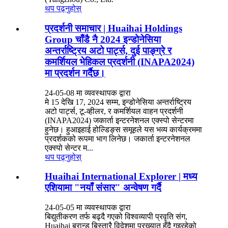
थप पढ्नुहोस्
प्रदर्शनी समाचार | Huaihai Holdings
Group चाँडै नै 2024 इन्डोनेसिया
अन्तर्राष्ट्रिय अटो पार्ट्स, दुई पाङ्ग्रे र
कमर्शियल भेहिकल प्रदर्शनी (INAPA2024)
मा प्रदर्शन गर्दैछ।
24-05-08 मा व्यवस्थापक द्वारा
मे 15 देखि 17, 2024 सम्म, इन्डोनेसिया अन्तर्राष्ट्रिय
अटो पार्ट्स, टू-व्हीलर, र कमर्शियल वाहन प्रदर्शनी
(INAPA2024) जकार्ता इन्टरनेशनल एक्स्पो सेन्टरमा
हुनेछ। हुआइहाई होल्डिङ्स समूहले यस भव्य कार्यक्रममा
प्रदर्शकको रूपमा भाग लिनेछ। जकार्ता इन्टरनेशनल
एक्स्पो सेन्टर म...
थप पढ्नुहोस्
Huaihai International Explorer | मध्य
एशियामा "नयाँ संसार" अन्वेषण गर्दै
24-05-05 मा व्यवस्थापक द्वारा
बिद्युतीकरण तर्फ बढ्दै गएको विश्वव्यापी प्रवृति संग,
Huaihai ब्रान्ड बिस्तारै विदेशमा प्रख्यात हुँदै गइरहेको