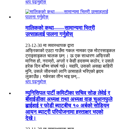
थप पढ्नुहोस्
मालिकको कथा——सामान्यमा भित्री
उत्साहलाई पालना गर्नुहोस्
23-12-30 मा व्यवस्थापक द्वारा
अफ्रिकाको एउटा गाउँमा गकल नामका एक मोटरसाइकल
ट्राइसाइकल चालक छन् । ऊ एक साधारण अफ्रिकी
मानिस हो, नराम्रो, अग्लो र केही हदसम्म कठोर, र उसले
हरेक दिन बाँच्न संघर्ष गर्छ। यद्यपि, उसको असह्य बाहिरी
मुनि, उसले जीवनको लागि उत्साहले भरिएको हृदय
लुकाउँछ। गर्करका तीन भाइ छन्...
थप पढ्नुहोस्
म्युनिसिपल पार्टी कमिटीका सचिव सोङ लेवेई र
बीवाईडीका अध्यक्ष तथा अध्यक्ष वाङ चुआनफुले
ह्वाईहाई र फोडी ब्याटबीच १० अर्बको सोडियम
आयन ब्याट्री परियोजनामा ​​हस्ताक्षर भएको
देखे।