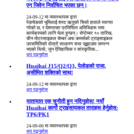
एन जिवेन निर्वाचित भएका छन्।
24-09-12 मा व्यवस्थापक द्वारा
पेङचेङको भूमिलाई शरद ऋतुको चिसो हावाले स्वागत
गरेको छ, र देशभरका प्रतिष्ठित अतिथिहरू भव्य
कार्यक्रमको लागि भेला हुन्छन्। सेप्टेम्बर १० तारिख,
चीन मोटरसाइकल चेम्बर अफ कमर्सको ट्राइसाइकल
उपसमितिको दोस्रो साधारण सभा जूझाउमा सम्पन्न
भएको थियो, जुन ऐतिहासिक र सांस्कृतिक...
थप पढ्नुहोस्
Huaihai J15/Q2/Q3, पेलोडको राजा,
असीमित शक्तिको साथ!
24-09-12 मा व्यवस्थापक द्वारा
थप पढ्नुहोस्
यातायात एक चुनौती हुन नदिनुहोस्! नयाँ
Huaihai कार्गो ट्राइसायकल ताराहरू हेर्नुहोस्:
TP6/PK1
24-09-06 मा व्यवस्थापक द्वारा
थप पढ्नुहोस्