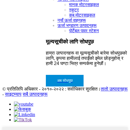
मानक मोटरसाइकल
स्कुटर
कब मोटरसाइकल
नयाँ ऊर्जा वाहनहरू
ऊर्जा भण्डारण उत्पादनहरू
पोर्टेबल पावर स्टेशन
मूल्यसूचीको लागि सोधपुछ
हाम्रा उत्पादनहरू वा मूल्यसूचीको बारेमा सोधपुछको
लागि, कृपया हामीलाई तपाईंको इमेल छोड्नुहोस् र
हामी 24 घण्टा भित्र सम्पर्कमा हुनेछौं।
अब सोधपुछ
© प्रतिलिपि अधिकार - २०१०-२०२२ : सर्वाधिकार सुरक्षित।
तातो उत्पादनहरू
-
साइटम्याप
सबै उत्पादनहरू