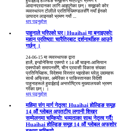
हुवाईहाई होल्डिङ समूहसँग मैत्रीपूर्ण भ्रमण र
आदानप्रदानका लागि आइपुगेका छन्। समूहको कोर
व्यवस्थापन टोलीले प्रतिनिधिमण्डलसँगै नयाँ ईनको
उत्पादन लाइनको भ्रमण गर्यो ...
थप पढ्नुहोस्
पाहुनाले भरिएको घर | Huaihai मा बनाइएको!
महान प्रतिष्ठा! चारैतिरबाट दर्शनार्थीहरु आउने
गर्छन् ।
24-06-15 मा व्यवस्थापक द्वारा
हालै, इन्डोनेसिया एक्स्पो र 14 औं चाइना-आसियान
एक्स्पोको समापनसँगै, चीन प्रवासी विकास संघका
प्रतिनिधिहरू, विदेशमा विस्तार भइरहेका घरेलु उद्यमहरू
साथै अफ्रिका, अमेरिका र पाकिस्तानका विदेशी
पाहुनाहरूले हुवाईहाई अन्तर्राष्ट्रिय मुख्यालयको भ्रमण
गरेका छन्। ।
थप पढ्नुहोस्
महिमा संग मार्ग नेतृत्व! Huaihai होल्डिङ समूह
14 औं ग्लोबल अपतटीय लगानी शिखर
सम्मेलनमा चम्कियो! भव्यताका साथ नेतृत्व गर्दै!
Huaihai होल्डिङ समूह 14 औं ग्लोबल अफशोर
इन्भमा चम्कियो ...