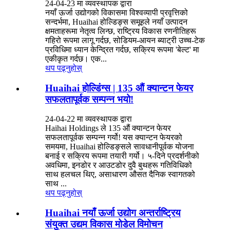
24-04-23 मा व्यवस्थापक द्वारा
नयाँ ऊर्जा उद्योगको विकासमा विश्वव्यापी प्रवृत्तिको
सन्दर्भमा, Huaihai होल्डिङ्स समूहले नयाँ उत्पादन
क्षमताहरूमा नेतृत्व लिन्छ, राष्ट्रिय विकास रणनीतिहरू
गहिरो रूपमा लागू गर्दछ, सोडियम-आयन ब्याट्री उच्च-टेक
प्रविधिमा ध्यान केन्द्रित गर्दछ, सक्रिय रूपमा 'बेल्ट' मा
एकीकृत गर्दछ। एक...
थप पढ्नुहोस्
Huaihai होल्डिंग्स | 135 औं क्यान्टन फेयर
सफलतापूर्वक सम्पन्न भयो!
24-04-22 मा व्यवस्थापक द्वारा
Haihai Holdings ले 135 औं क्यान्टन फेयर
सफलतापूर्वक सम्पन्न गर्यो! यस क्यान्टन फेयरको
समयमा, Huaihai होल्डिङ्सले सावधानीपूर्वक योजना
बनाई र सक्रिय रूपमा तयारी गर्यो। ५-दिने प्रदर्शनीको
अवधिमा, इनडोर र आउटडोर दुवै बुथहरू गतिविधिको
साथ हलचल थिए, असाधारण औसत दैनिक स्वागतको
साथ ...
थप पढ्नुहोस्
Huaihai नयाँ ऊर्जा उद्योग अन्तर्राष्ट्रिय
संयुक्त उद्यम विकास मोडेल विमोचन