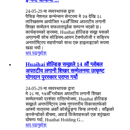
24-05-29 मा व्यवस्थापक द्वारा
पैचिङ नेशनल कन्भेन्सन सेन्टरमा मे २७ देखि २८
तारिखसम्म आयोजित १४औँ विश्व अपतटीय लगानी
शिखर सम्मेलन सफलतापूर्वक सम्पन्न भएको छ।
कार्यक्रमको क्रममा, Huaihai होल्डिङ समूह यसको
अग्रगामी सोच सोडियम-आयन टेक्नोलोजी र सक्रिय
अन्तर्राष्ट्रिय सहयोगको साथ एक हाइलाइटको रूपमा
खडा भयो।
थप पढ्नुहोस्
Huaihai होल्डिङ समूहले 14 औं ग्लोबल
अपतटीय लगानी शिखर सम्मेलनमा उत्कृष्ट
योगदान पुरस्कार प्राप्त गर्यो
24-05-29 मा व्यवस्थापक द्वारा
मे २८ मा, १४औँ ग्लोबल अपतटीय लगानी शिखर
सम्मेलनको प्रशंसा रात्रिभोजमा, Huaihai होल्डिङ
समूहले अन्तर्राष्ट्रिय उच्च गुणस्तरीय विकासतर्फको
आफ्नो यात्रामा अर्को कोसेढुङ्गा चिन्ह लगायो। साँझको
क्रसेन्डोको बीचमा, अवार्ड विजेताहरूको एक श्रृंखला
घोषणा गर्दा, Huaihai Holding G...
थप पढ्नुहोस्