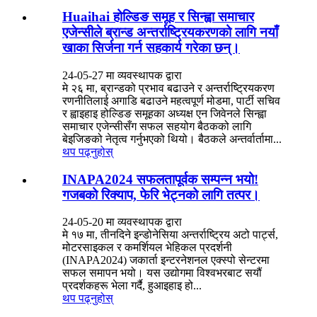
Huaihai होल्डिङ समूह र सिन्ह्वा समाचार
एजेन्सीले ब्रान्ड अन्तर्राष्ट्रियकरणको लागि नयाँ
खाका सिर्जना गर्न सहकार्य गरेका छन्।
24-05-27 मा व्यवस्थापक द्वारा
मे २६ मा, ब्रान्डको प्रभाव बढाउने र अन्तर्राष्ट्रियकरण
रणनीतिलाई अगाडि बढाउने महत्वपूर्ण मोडमा, पार्टी सचिव
र ह्वाइहाइ होल्डिङ समूहका अध्यक्ष एन जिवेनले सिन्ह्वा
समाचार एजेन्सीसँग सफल सहयोग बैठकको लागि
बेइजिङको नेतृत्व गर्नुभएको थियो। बैठकले अन्तर्वार्तामा...
थप पढ्नुहोस्
INAPA2024 सफलतापूर्वक सम्पन्न भयो!
गजबको रिक्याप, फेरि भेट्नको लागि तत्पर।
24-05-20 मा व्यवस्थापक द्वारा
मे १७ मा, तीनदिने इन्डोनेसिया अन्तर्राष्ट्रिय अटो पार्ट्स,
मोटरसाइकल र कमर्शियल भेहिकल प्रदर्शनी
(INAPA2024) जकार्ता इन्टरनेशनल एक्स्पो सेन्टरमा
सफल समापन भयो। यस उद्योगमा विश्वभरबाट सयौं
प्रदर्शकहरू भेला गर्दै, हुआइहाइ हो...
थप पढ्नुहोस्