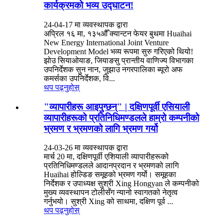
कार्यक्रमको भव्य उद्घाटन!
24-04-17 मा व्यवस्थापक द्वारा
अप्रिल १६ मा, १३५औँ क्यान्टन फेयर बुथमा Huaihai
New Energy International Joint Venture
Development Model भव्य रूपमा सुरु गरिएको थियो!
झोउ सियाओयाङ, जियाङसु प्रान्तीय वाणिज्य विभागका
उपनिर्देशक सुन नान, जुझाउ नगरपालिका ब्यूरो अफ
कमर्सका उपनिर्देशक, वि...
थप पढ्नुहोस्
"व्यापारीहरू आइपुग्छन्" | दक्षिणपूर्वी एसियाली
व्यापारीहरूको प्रतिनिधिमण्डलले हाम्रो कम्पनीको
भ्रमण र भ्रमणको लागि भ्रमण गर्यो
24-03-26 मा व्यवस्थापक द्वारा
मार्च 20 मा, दक्षिणपूर्वी एशियाली व्यापारीहरूको
प्रतिनिधिमण्डलले आदानप्रदान र भ्रमणको लागि
Huaihai होल्डिङ समूहको भ्रमण गर्यो। समूहका
निर्देशक र उपाध्यक्ष सुश्री Xing Hongyan ले कम्पनीको
मुख्य व्यवस्थापन टोलीसँग न्यानो स्वागतको नेतृत्व
गर्नुभयो। सुश्री Xing को साथमा, दक्षिण पूर्व ...
थप पढ्नुहोस्