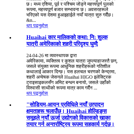
छ। मध्य एशिया, पूर्व र पश्चिम जोड्ने महत्त्वपूर्ण पुलको
रूपमा, महत्त्वपूर्ण बजार सम्भावना छ। अवसरहरूले
भरिएको यस देशमा हुआइहाईले नयाँ यात्रा सुरु गर्दैछ।
&n...
थप पढ्नुहोस्
Huaihai कार मालिकको कथा: नि: शुल्क
यात्री अमेरिकाको शहरी परिदृश्य घुम्दै
24-04-26 मा व्यवस्थापक द्वारा
अमेरिकामा, व्यक्तित्व र कुशल यात्रा जुम्ल्याहाजस्तै छन्,
जसले संयुक्त रूपमा आधुनिक शहरीहरूको गतिशील
कथालाई आकार दिन्छ। यस हलचल चरणको केन्द्रमा,
शहरी अन्वेषक जेसनले Huaihai HIGO इलेक्ट्रिक
ट्राइसाइकलसँग अमिट बन्धन बनायो, जसले उहाँको
विश्वासी साथीको रूपमा मात्र काम गर्दैन ...
थप पढ्नुहोस्
"सोडियम-आयन प्रविधिले नयाँ उत्पादन
क्षमताहरू चलाउँछ। Huaihai होल्डिङ्स
समूहले नयाँ ऊर्जा उद्योगको विकासको खाका
तयार गर्न अन्तर्राष्ट्रिय रूपमा सहकार्य गर्दछ।