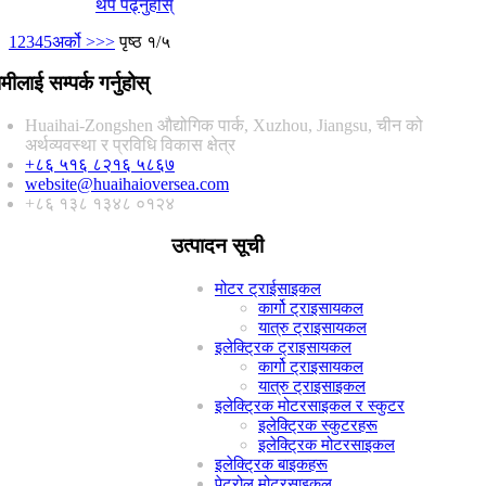
थप पढ्नुहोस्
1
2
3
4
5
अर्को >
>>
पृष्ठ १/५
मीलाई सम्पर्क गर्नुहोस्
Huaihai-Zongshen औद्योगिक पार्क, Xuzhou, Jiangsu, चीन को
अर्थव्यवस्था र प्रविधि विकास क्षेत्र
+८६ ५१६ ८२१६ ५८६७
website@huaihaioversea.com
+८६ १३८ १३४८ ०१२४
उत्पादन सूची
मोटर ट्राईसाइकल
कार्गो ट्राइसायकल
यात्रु ट्राइसायकल
इलेक्ट्रिक ट्राइसायकल
कार्गो ट्राइसायकल
यात्रु ट्राइसाइकल
इलेक्ट्रिक मोटरसाइकल र स्कुटर
इलेक्ट्रिक स्कुटरहरू
इलेक्ट्रिक मोटरसाइकल
इलेक्ट्रिक बाइकहरू
पेट्रोल मोटरसाइकल