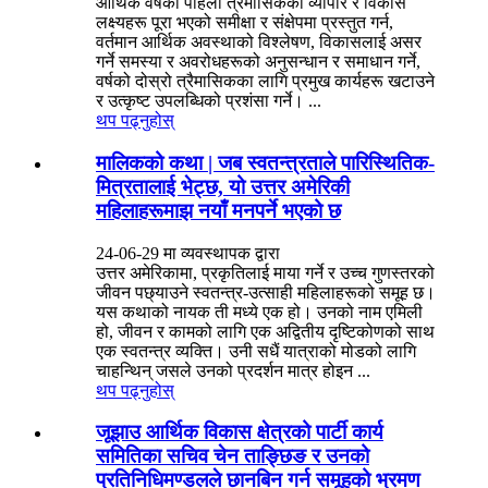
आर्थिक वर्षको पहिलो त्रैमासिकको व्यापार र विकास
लक्ष्यहरू पूरा भएको समीक्षा र संक्षेपमा प्रस्तुत गर्न,
वर्तमान आर्थिक अवस्थाको विश्लेषण, विकासलाई असर
गर्ने समस्या र अवरोधहरूको अनुसन्धान र समाधान गर्ने,
वर्षको दोस्रो त्रैमासिकका लागि प्रमुख कार्यहरू खटाउने
र उत्कृष्ट उपलब्धिको प्रशंसा गर्ने। ...
थप पढ्नुहोस्
मालिकको कथा | जब स्वतन्त्रताले पारिस्थितिक-
मित्रतालाई भेट्छ, यो उत्तर अमेरिकी
महिलाहरूमाझ नयाँ मनपर्ने भएको छ
24-06-29 मा व्यवस्थापक द्वारा
उत्तर अमेरिकामा, प्रकृतिलाई माया गर्ने र उच्च गुणस्तरको
जीवन पछ्याउने स्वतन्त्र-उत्साही महिलाहरूको समूह छ।
यस कथाको नायक ती मध्ये एक हो। उनको नाम एमिली
हो, जीवन र कामको लागि एक अद्वितीय दृष्टिकोणको साथ
एक स्वतन्त्र व्यक्ति। उनी सधैं यात्राको मोडको लागि
चाहन्थिन् जसले उनको प्रदर्शन मात्र होइन ...
थप पढ्नुहोस्
जूझाउ आर्थिक विकास क्षेत्रको पार्टी कार्य
समितिका सचिव चेन ताङ्छिङ र उनको
प्रतिनिधिमण्डलले छानबिन गर्न समूहको भ्रमण