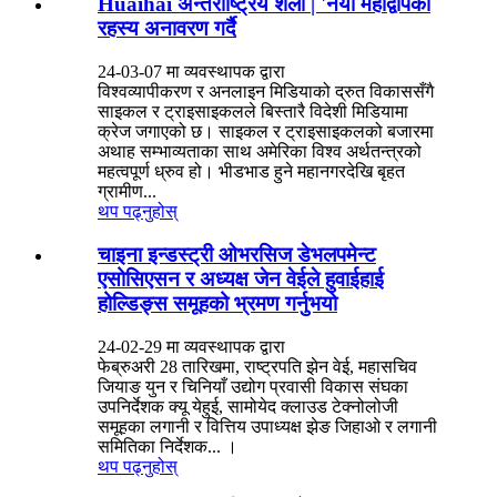
Huaihai अन्तर्राष्ट्रिय शैली | 'नयाँ महाद्वीपको
रहस्य अनावरण गर्दै
24-03-07 मा व्यवस्थापक द्वारा
विश्वव्यापीकरण र अनलाइन मिडियाको द्रुत विकाससँगै
साइकल र ट्राइसाइकलले बिस्तारै विदेशी मिडियामा
क्रेज जगाएको छ। साइकल र ट्राइसाइकलको बजारमा
अथाह सम्भाव्यताका साथ अमेरिका विश्व अर्थतन्त्रको
महत्वपूर्ण ध्रुव हो। भीडभाड हुने महानगरदेखि बृहत
ग्रामीण...
थप पढ्नुहोस्
चाइना इन्डस्ट्री ओभरसिज डेभलपमेन्ट
एसोसिएसन र अध्यक्ष जेन वेईले हुवाईहाई
होल्डिङ्स समूहको भ्रमण गर्नुभयो
24-02-29 मा व्यवस्थापक द्वारा
फेब्रुअरी 28 तारिखमा, राष्ट्रपति झेन वेई, महासचिव
जियाङ युन र चिनियाँ उद्योग प्रवासी विकास संघका
उपनिर्देशक क्यू येहुई, सामोयेद क्लाउड टेक्नोलोजी
समूहका लगानी र वित्तिय उपाध्यक्ष झेङ जिहाओ र लगानी
समितिका निर्देशक... ।
थप पढ्नुहोस्