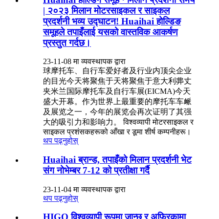
| २०२३ मिलान मोटरसाइकल र साइकल
प्रदर्शनी भव्य उद्घाटन! Huaihai होल्डिङ
समूहले तपाइँलाई यसको वास्तविक आकर्षण
प्रस्तुत गर्दछ।
23-11-08 मा व्यवस्थापक द्वारा
球摩托车、自行车爱好者及行业内顶尖企业
的目光今天将聚焦于天将聚焦于意大利丳丈
夹米兰国际摩托车及自行车展(EICMA)今天
盛大开幕。作为世界上最重要的摩托车车衇
及展览之一，今年的展览会再次证明了其强
大的吸引力和影响力。 विश्वव्यापी मोटरसाइकल र
साइकल प्रशंसकहरूको आँखा र डूमा शीर्ष कम्पनीहरू।
थप पढ्नुहोस्
Huaihai ब्रान्ड, तपाइँको मिलान प्रदर्शनी भेट
संग नोभेम्बर 7-12 को प्रतीक्षा गर्दै
23-11-04 मा व्यवस्थापक द्वारा
थप पढ्नुहोस्
HIGO विश्वव्यापी रूपमा जान्छ र अफ्रिकामा