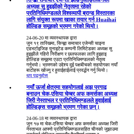
अध्यक्ष सु हुइझीको नेतृत्वमा रहेको
प्रतिनिधिमण्डलले विश्वव्यापी ब्रान्ड विस्तारका
लागि संयुक्त रूपमा खाका तयार गर्न Huaihai
होल्डिङ समूहको भ्रमण गरेको थियो।
24-06-20 मा व्यवस्थापक द्वारा
जुन १९ तारिखमा, सिन्ह्वा समाचार एजेन्सी चाइना
एडभर्टाइजिङ युनाइटेड कम्पनी लिमिटेडका अध्यक्ष सु
हुइझीले गहिरो निरीक्षण र छलफलका लागि हुइहाइ
होल्डिङ समूहमा एउटा प्रतिनिधिमण्डलको नेतृत्व
गर्नुभयो। भ्रमणको उद्देश्य दुई पक्षबीचको सहयोगका नयाँ
बाटोहरू खोज्नु र हुवाईहाईलाई प्रवर्द्धन गर्नु थियो।
थप पढ्नुहोस्
नयाँ ऊर्जा क्षेत्रमा सहयोगलाई अझ प्रगाढ
बनाउन चेक-एसिया चेम्बर अफ कमर्सका अध्यक्ष
जिरी नेस्ताभल र प्रतिनिधिमण्डलले हुवाईहाई
होल्डिङ्स समूहको भ्रमण गरेका छन्।
24-06-18 मा व्यवस्थापक द्वारा
जुन १७ मा चेक-एसिया चेम्बर अफ कमर्सका अध्यक्ष जिरी
नेस्ताभल आफ्नो प्रतिनिधिमण्डलसहित चीनको जुझाउमा