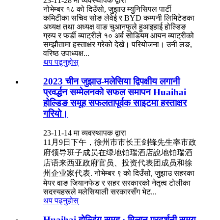
23-11-28 मा व्यवस्थापक द्वारा
नोभेम्बर १८ को दिउँसो, जुझाउ म्युनिसिपल पार्टी
कमिटीका सचिव सोङ लेवेई र BYD कम्पनी लिमिटेडका
अध्यक्ष तथा अध्यक्ष वाङ चुआनफुले हुआइहाई होल्डिङ
ग्रुप र फर्डी ब्याट्रीले १० अर्ब सोडियम आयन ब्याट्रीको
सम्झौतामा हस्ताक्षर गरेको देखे। परियोजना। उनी लङ,
वरिष्ठ उपाध्यक्ष...
थप पढ्नुहोस्
2023 चीन जुझाउ-मलेसिया द्विपक्षीय लगानी
प्रवर्द्धन सम्मेलनको सफल समापन Huaihai
होल्डिङ समूह सफलतापूर्वक साइटमा हस्ताक्षर
गरियो।
23-11-14 मा व्यवस्थापक द्वारा
11月9日下午，徐州市市长王剑锋先生率市政
府领导班子成员在绿地铂瑞酒店說地铂瑞酒
店语来西亚政府官员、投资代表团成员和徐
州企业家代表. नोभेम्बर ९ को दिउँसो, जुझाउ सहरका
मेयर वाङ जियानफेङ र सहर सरकारको नेतृत्व टोलीका
सदस्यहरूले मलेसियाली सरकारसँग भेट...
थप पढ्नुहोस्
Huaihai होल्डिंग समूह · मिलान प्रदर्शनी समय