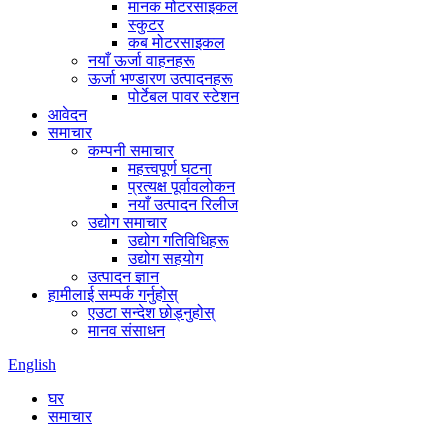
मानक मोटरसाइकल
स्कुटर
कब मोटरसाइकल
नयाँ ऊर्जा वाहनहरू
ऊर्जा भण्डारण उत्पादनहरू
पोर्टेबल पावर स्टेशन
आवेदन
समाचार
कम्पनी समाचार
महत्त्वपूर्ण घटना
प्रत्यक्ष पूर्वावलोकन
नयाँ उत्पादन रिलीज
उद्योग समाचार
उद्योग गतिविधिहरू
उद्योग सहयोग
उत्पादन ज्ञान
हामीलाई सम्पर्क गर्नुहोस्
एउटा सन्देश छोड्नुहोस्
मानव संसाधन
English
घर
समाचार