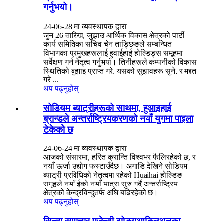
गर्नुभयो।
24-06-28 मा व्यवस्थापक द्वारा
जुन 26 तारिख, जुझाउ आर्थिक विकास क्षेत्रको पार्टी
कार्य समितिका सचिव चेन ताङ्छिङले सम्बन्धित
विभागका प्रमुखहरूलाई हुवाईहाई होल्डिङ्स समूहमा
सर्वेक्षण गर्न नेतृत्व गर्नुभयो। तिनीहरूले कम्पनीको विकास
स्थितिको बुझाइ प्राप्त गरे, यसको सुझावहरू सुने, र मद्दत
गरे ...
थप पढ्नुहोस्
सोडियम ब्याट्रीहरूको साथमा, हुआइहाई
ब्रान्डले अन्तर्राष्ट्रियकरणको नयाँ युगमा पाइला
टेकेको छ
24-06-24 मा व्यवस्थापक द्वारा
आजको संसारमा, हरित क्रान्ति विश्वभर फैलिरहेको छ, र
नयाँ ऊर्जा उद्योग फस्टाउँदैछ। अगाडि देखिने सोडियम
ब्याट्री प्रविधिको नेतृत्वमा रहेको Huaihai होल्डिङ
समूहले नयाँ ईको नयाँ यात्रा सुरु गर्दै अन्तर्राष्ट्रिय
क्षेत्रको केन्द्रविन्दुतर्फ अघि बढिरहेको छ।
थप पढ्नुहोस्
सिन्ह्वा समाचार एजेन्सी झोङगुआङ्लिअनका