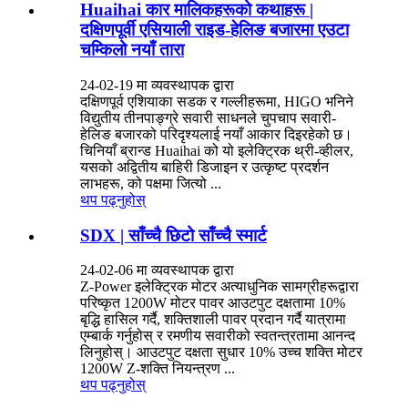
Huaihai कार मालिकहरूको कथाहरू |
दक्षिणपूर्वी एसियाली राइड-हेलिङ बजारमा एउटा
चम्किलो नयाँ तारा
24-02-19 मा व्यवस्थापक द्वारा
दक्षिणपूर्व एशियाका सडक र गल्लीहरूमा, HIGO भनिने
विद्युतीय तीनपाङ्ग्रे सवारी साधनले चुपचाप सवारी-
हेलिङ बजारको परिदृश्यलाई नयाँ आकार दिइरहेको छ।
चिनियाँ ब्रान्ड Huaihai को यो इलेक्ट्रिक थ्री-व्हीलर,
यसको अद्वितीय बाहिरी डिजाइन र उत्कृष्ट प्रदर्शन
लाभहरू, को पक्षमा जित्यो ...
थप पढ्नुहोस्
SDX | साँच्चै छिटो साँच्चै स्मार्ट
24-02-06 मा व्यवस्थापक द्वारा
Z-Power इलेक्ट्रिक मोटर अत्याधुनिक सामग्रीहरूद्वारा
परिष्कृत 1200W मोटर पावर आउटपुट दक्षतामा 10%
बृद्धि हासिल गर्दै, शक्तिशाली पावर प्रदान गर्दै यात्रामा
एम्बार्क गर्नुहोस् र रमणीय सवारीको स्वतन्त्रतामा आनन्द
लिनुहोस्। आउटपुट दक्षता सुधार 10% उच्च शक्ति मोटर
1200W Z-शक्ति नियन्त्रण ...
थप पढ्नुहोस्