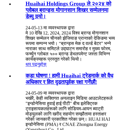
Huaihai Holdings Group ले २०२४ को
ग्लोबल ब्रान्ड्स मोगानसान शिखर सम्मेलनमा
डेब्यु गर्‍यो।
24-05-13 मा व्यवस्थापक द्वारा
मे 10 देखि 12, 2024, 2024 विश्व ब्रान्ड मोगानशान
शिखर सम्मेलन चीनको झेजियाङ प्रान्तको देकिङमा भव्य
रूपमा सम्पन्न भयो। “ब्रान्ड्स मेक द वर्ल्ड बेटर” भन्ने
नाराका साथ समिटले उद्घाटन समारोह र मुख्य फोरम,
फर्च्युन ग्लोबल ५०० ब्रान्ड डेभलपमेन्ट जस्ता विभिन्न
कार्यक्रमहरू प्रस्तुत गरेको थियो।
थप पढ्नुहोस्
कडा घोषणा ! हामी Huaihai ट्रेडमार्क को वैध
अधिकार र हित दृढतापूर्वक रक्षा गर्नेछौं!
24-05-09 मा व्यवस्थापक द्वारा
भर्खरै, केही व्यक्तिगत अनलाइन मिडिया आउटलेटहरूले
"इन्डोनेसिया हुवाई हाई पीटी" बीच इलेक्ट्रिक
ट्राइसायकलहरूको लागि सोडियम-आयन ब्याट्री
मोड्युलको लागि खरीद सहयोग सम्झौतामा हस्ताक्षर
गरेको जानकारी प्रकाशित गरेका छन्। HUAI HAI
इन्डोनेसिया (PMA) र CNAE Zhongna Energy
(Yangzhou) Co., Ltd.